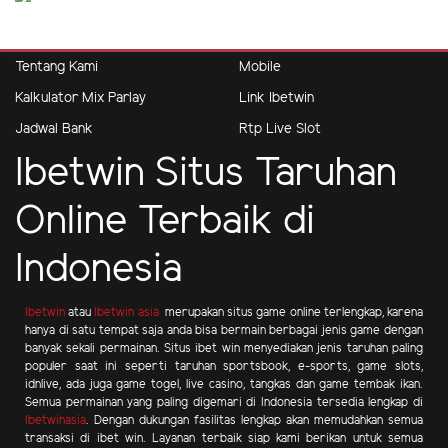
Tentang Kami
Mobile
Kalkulator Mix Parlay
Link Ibetwin
Jadwal Bank
Rtp Live Slot
Ibetwin Situs Taruhan
Online Terbaik di
Indonesia
Ibetwin
atau
Ibetwin asia
merupakan situs game online terlengkap, karena
hanya di satu tempat saja anda bisa bermain berbagai jenis game dengan
banyak sekali permainan. Situs ibet win menyediakan jenis taruhan paling
populer saat ini seperti taruhan sportsbook, e-sports, game slots,
idnlive, ada juga game togel, live casino, tangkas dan game tembak ikan.
Semua permainan yang paling digemari di Indonesia tersedia lengkap di
Ibetwinasia
. Dengan dukungan fasilitas lengkap akan memudahkan semua
transaksi di ibet win. Layanan terbaik siap kami berikan untuk semua